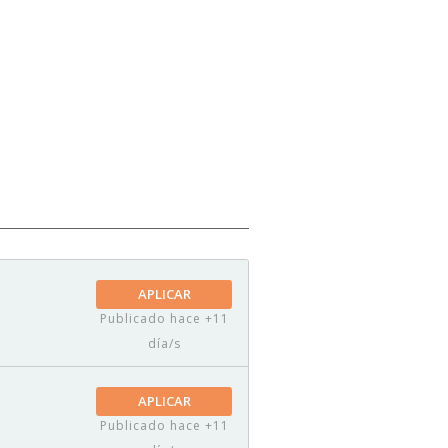
APLICAR
Publicado hace +11
día/s
APLICAR
Publicado hace +11