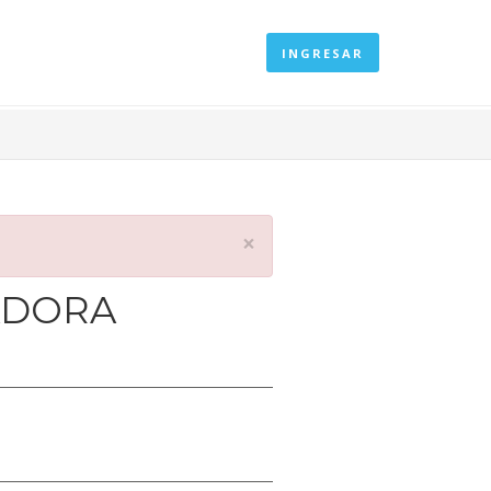
INGRESAR
×
ADORA