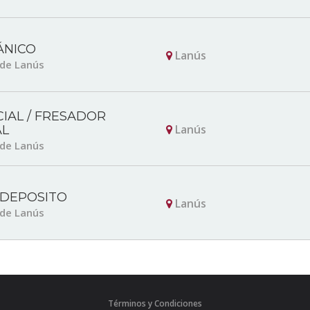
ÁNICO
Lanús
 de Lanús
IAL / FRESADOR
Lanús
L
 de Lanús
 DEPOSITO
Lanús
 de Lanús
Términos y Condiciones