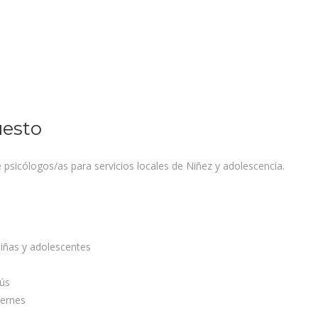
uesto
sicólogos/as para servicios locales de Niñez y adolescencia.
niñas y adolescentes
nús
iernes