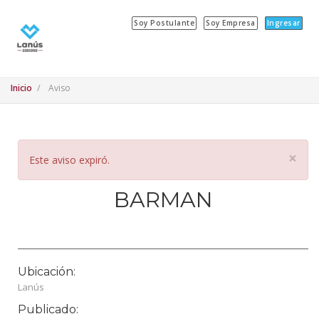
Soy Postulante
Soy Empresa
Ingresar
Inicio
Aviso
×
Este aviso expiró.
BARMAN
Ubicación:
Lanús
Publicado: